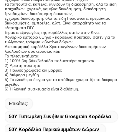
τα παπούτσια, καπέλα, ανθίζουν τη διακόσμηση, όλα τα είδη
παιχνιδιών, χαρτικά, γαμήλια διακόσμηση, διακόσμηση
ξενοδοχείων, διακόσμηση διακοπών,
εγχώρια διακόσμηση, όλα τα είδη headwears, κρεμώντας
διακοσμήσεις, ομπρέλες, κ.λπ. Είναι απαραίτητο για τα
εξαρτήματα DIY.
Είμαστε εξαγωγέας της κορδέλλας σατέν στην Κίνα.
Χονδρικό εμπόριο υψηλό - κορδέλλα ποιοτικού σατέν για τα
τυλίγοντας τρόφιμα κιβωτίων δώρων,
Διακοσμητική κορδέλλα Χριστουγέννων διακοσμήσεων
λουλουδιών συσκευασίας κέικ
Τα πλεονεκτήματα:
1) 100% βαμβάκι/βελούδο πολυεστέρα organza/
2) Άριστη ποιότητα
3) Πολλές χρώματα και μορφές
4) Διάφορα μεγέθη
5) Το ελεύθερο δείγμα για το απόθεμα χρωματίζει το διάφορο
μέγεθος
6) Η λιανική συσκευασία είναι διαθέσιμη.
Ετικέτες:
50Y Τυπωμένη Συνήθεια Grosgrain Κορδέλλα
50Y Κορδέλλα Περικαλυμμάτων Δώρων