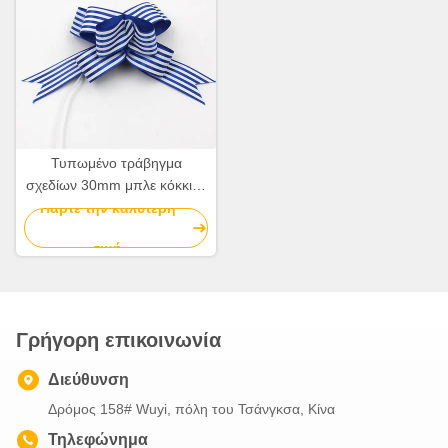
Τυπωμένο τράβηγμα
σχεδίων 30mm μπλε κόκκινα
και άσπρα ριγωτά τόξα
Πάρτε την καλύτερη
Χριστουγέννων κορδελλών
τιμή
σατέν
Γρήγορη επικοινωνία
Διεύθυνση
Δρόμος 158# Wuyi, πόλη του Τσάνγκσα, Κίνα
Τηλεφώνημα