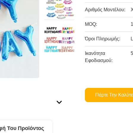
Αριθμός Μοντέλου:
MOQ:
Όροι Πληρωμής:
L
Ικανότητα
Εφοδιασμού:
Πάρτε Την Καλύτε
φή Του Προϊόντος