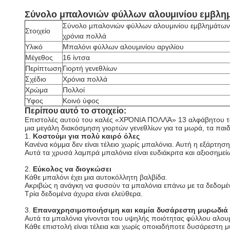
Σύνολο μπαλονιών φύλλων αλουμινίου εμβλημ
Σύνολο μπαλονιών φύλλων αλουμινίου εμβλημάτων
Στοιχείο
χρόνια πολλά
Υλικό
Μπαλόνι φύλλων αλουμινίου αργιλίου
Μέγεθος
16 ίντσα
Περίπτωση
Γιορτή γενεθλίων
Σχέδιο
Χρόνια πολλά
Χρώμα
Πολλοί
Ύφος
Κοινό ύφος
Περίπου αυτό το στοιχείο:
Επιστολές αυτού του καλές «ΧΡΌΝΙΑ ΠΟΛΛΆ» 13 αλφάβητου των
μια μεγάλη διακόσμηση γιορτών γενεθλίων για τα μωρά, τα παιδι
1.
Κοστούμι για πολύ καιρό όλες
Κανένα κόμμα δεν είναι τέλειο χωρίς μπαλόνια. Αυτή η εξάρτηση
Αυτά τα χρυσά λαμπρά μπαλόνια είναι ευδιάκριτα και αξιοσημεί
2.
Εύκολος να διογκώσει
Κάθε μπαλόνι έχει μια αυτοκόλλητη βαλβίδα.
Ακριβώς η ανάγκη να φυσούν τα μπαλόνια επάνω με τα δεδομέν
Τρία δεδομένα άχυρα είναι ελεύθερα.
3.
Επαναχρησιμοποιήσιμη και καμία δυσάρεστη μυρωδιά
Αυτά τα μπαλόνια γίνονται του υψηλής ποιότητας φύλλου αλουμ
Κάθε επιστολή είναι τέλεια και χωρίς οποιαδήποτε δυσάρεστη 