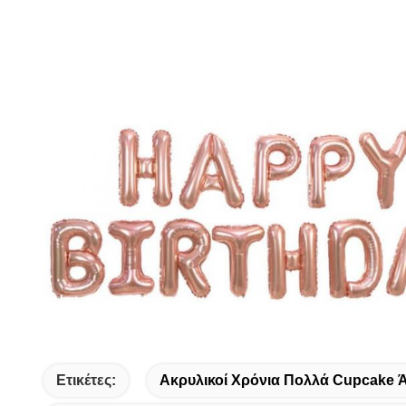
Ετικέτες:
Ακρυλικοί Χρόνια Πολλά Cupcake Ά