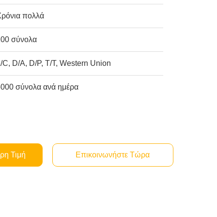
Χρόνια πολλά
100 σύνολα
/C, D/A, D/P, T/T, Western Union
5000 σύνολα ανά ημέρα
ρη Τιμή
Επικοινωνήστε Τώρα