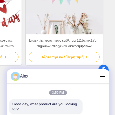
ευτυχές
Εκλεκτής ποιότητας έμβλημα 12.5cmx17cm
λεντίνων
σημαιών στοιχείων διακοσμήσεων
τος καρδιών
κόμματος λινού χρόνια πολλά
μή
Πάρτε την καλύτερη τιμή
Alex
3:50 PM
Good day, what product are you looking 
for?