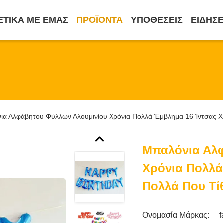
ΕΤΙΚΆ ΜΕ ΕΜΆΣ
ΠΡΟΪΌΝΤΑ
ΥΠΟΘΈΣΕΙΣ
ΕΙΔΉΣΕ
ια Αλφάβητου Φύλλων Αλουμινίου Χρόνια Πολλά Έμβλημα 16 Ίντσας Χρ
Μπαλόνια Αλ
Χρόνια Πολλά
Πολλά Που Τίθ
Ονομασία Μάρκας: