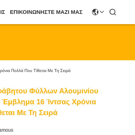
ΙΣ
ΕΠΙΚΟΙΝΩΝΉΣΤΕ ΜΑΖΊ ΜΑΣ
όνια Πολλά Που Τίθεται Με Τη Σειρά
φάβητου Φύλλων Αλουμινίου
 Έμβλημα 16 Ίντσας Χρόνια
εται Με Τη Σειρά
famous