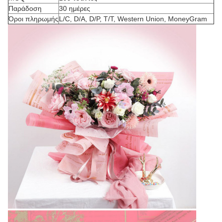
Παράδοση
30 ημέρες
Όροι πληρωμής
L/C, D/A, D/P, T/T, Western Union, MoneyGram