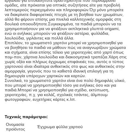
εργαλείο για οποιαδήποτε δραστηριότητα που περιλαμβάνει
ομάδες, είτε πρόκειται για οπτικές συζητήσεις είτε για προβολή
λεπτομερούς περιεχομένου και πληροφοριών.Όχι μόνο μπορείτε
να διακρίνετε διαφορετικές πτυχές με τη βοήθεια των χρωμάτων,
αλλά θα φέρουν επίσης μια πινελιά καλλιτεχνικής ομορφιάς στη
δουλειά οποιουδήποτε.Συγκεκριμένα, τα παιδιά μπορούν να τα
χρησιμοποιήσουν για να φτιάξουν εκπληκτικά γλυπτά origami,
ενώ οι ενήλικες μπορούν να φτιάξουν αστέρια, φυλλάδια,
λουλούδια, γιρλάντες και πολλά άλλα.
Επιπλέον, το χρωματιστό χαρτόνι μπορεί να χρησιμοποιηθεί για
να βοηθήσει τα παιδιά να μάθουν πώς να αναγνωρίζουν χρώματα
και σχήματα, είναι επίσης τέλειο για χειροτεχνίες από χαρτί όπως
πομ-πον, χάρτινα λουλούδια και διακοσμητικά τραπέζια.Χάρη στις
χωρίς οξέα και πλήρως έγχρωμες επιφάνειές του, αυτός ο τύπος
χαρτονιού είναι ιδιαίτερα ανθεκτικός στο φως και ανθεκτικός στην
αιμορραγία, γεγονός που το καθιστά ιδανική επιλογή για τη
δημιουργία υπέροχων χαρτικών και καρτών.
Συνολικά, το χρωματιστό χαρτόνι είναι ένα πολύ δημοφιλές υλικό,
που μπορεί να χρησιμοποιηθεί τόσο για ενήλικες όσο και για
παιδιά.Μπορεί να χρησιμοποιηθεί για σχέδιο, εκτύπωση,
χειροτεχνίες, π.χ. για κολάζ, σχολικές τσάντες, άλμπουμ
φωτογραφιών, ευχετήριες κάρτες κ.λπ.
Τεχνικές παράμετροι:
Ονομασία
Έγχρωμα φύλλα χαρτιού
προϊόντος