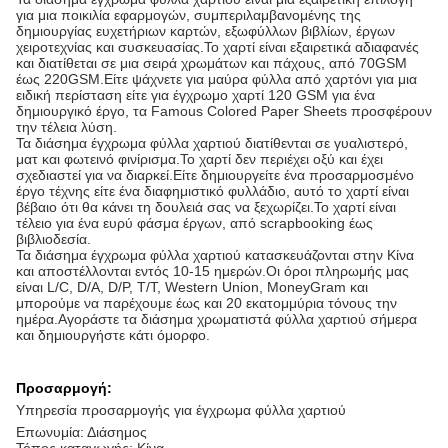
για μια ποικιλία εφαρμογών, συμπεριλαμβανομένης της
δημιουργίας ευχετήριων καρτών, εξωφύλλων βιβλίων, έργων
χειροτεχνίας και συσκευασίας.Το χαρτί είναι εξαιρετικά αδιαφανές
και διατίθεται σε μια σειρά χρωμάτων και πάχους, από 70GSM
έως 220GSM.Είτε ψάχνετε για μαύρα φύλλα από χαρτόνι για μια
ειδική περίσταση είτε για έγχρωμο χαρτί 120 GSM για ένα
δημιουργικό έργο, τα Famous Colored Paper Sheets προσφέρουν
την τέλεια λύση.
Τα διάσημα έγχρωμα φύλλα χαρτιού διατίθενται σε γυαλιστερό,
ματ και φωτεινό φινίρισμα.Το χαρτί δεν περιέχει οξύ και έχει
σχεδιαστεί για να διαρκεί.Είτε δημιουργείτε ένα προσαρμοσμένο
έργο τέχνης είτε ένα διαφημιστικό φυλλάδιο, αυτό το χαρτί είναι
βέβαιο ότι θα κάνει τη δουλειά σας να ξεχωρίζει.Το χαρτί είναι
τέλειο για ένα ευρύ φάσμα έργων, από scrapbooking έως
βιβλιοδεσία.
Τα διάσημα έγχρωμα φύλλα χαρτιού κατασκευάζονται στην Κίνα
και αποστέλλονται εντός 10-15 ημερών.Οι όροι πληρωμής μας
είναι L/C, D/A, D/P, T/T, Western Union, MoneyGram και
μπορούμε να παρέχουμε έως και 20 εκατομμύρια τόνους την
ημέρα.Αγοράστε τα διάσημα χρωματιστά φύλλα χαρτιού σήμερα
και δημιουργήστε κάτι όμορφο.
Προσαρμογή:
Υπηρεσία προσαρμογής για έγχρωμα φύλλα χαρτιού
Επωνυμία: Διάσημος