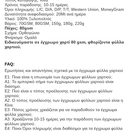
Τόπος καταγωγής: Κίνα
Χρόνος παράδοσης: 10-15 ημέρες
Όροι πληρωμής: L/C, D/A, D/P, T/T, Western Union, MoneyGram
Δυνατότητα ανεφοδιασμού: 20Mt ανά ημέρα
Υλικό: 100% Ξυλοπολτός
Βάρος: 70GSM, 80GSM, 150g, 180g, 220g
Πάχος: 80gsm
Σχήμα: Ορθογώνιο
Φινίρισμα: Ομαλό
Ειδικευόμαστε σε έγχρωμο χαρτί 80 gsm, φθορίζοντα φύλλα
χαρτιού.
FAQ:
Ερωτήσεις και απαντήσεις σχετικά με τα έγχρωμα φύλλα χαρτιού
Ε1: Ποια είναι η επωνυμία των έγχρωμων φύλλων χαρτιού;
A1: Το εμπορικό σήμα των έγχρωμων φύλλων χαρτιού είναι
διάσημο.
Ε2: Πού είναι ο τόπος προέλευσης των έγχρωμων φύλλων
χαρτιού;
A2: Ο τόπος προέλευσης των έγχρωμων φύλλων χαρτιού είναι η
Κίνα.
Ε3: Πόσος χρόνος χρειάζεται για να παραδοθούν τα έγχρωμα
φύλλα χαρτιού;
A3: Χρειάζονται 10-15 ημέρες για την παράδοση των έγχρωμων
φύλλων χαρτιού.
Ε4: Ποιοι Όροι πληρωμής είναι διαθέσιμοι για τα έγχρωμα φύλλα