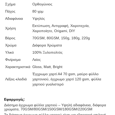
Σχήμα
Ορθογώνιος
Πάχος
80 γρμ
Αδιαφάνεια
Υψηλός
Εκτύπωση, Αντιγραφή, Χειροτεχνία,
Χρήση
Χειροποίητο, Origami, DIY
Βάρος
70GSM, 80GSM, 150g, 180g, 220g
Χρώμα
Διάφορα Χρώματα
Υλικό
100% Ξυλοπολτός
Φινίρισμα
Λείος
Χαρακτηριστικά
Gloss, Matt, Bright
Έγχρωμο χαρτί Α4 70 gsm, μαύρο φύλλο
Λέξεις-κλειδιά
χαρτονιού, έγχρωμο χαρτί 120 gsm, φύλλα
χαρτιού γυαλιστερό
Εφαρμογές:
Διάσημα έγχρωμα φύλλα χαρτιού – Υψηλή αδιαφάνεια, διάφορα
χρώματα, 70GSM/80GSM/150GSM/180GSM/220GSM
Τα διάσημα έγχρωμα φύλλα χαρτιού είναι μια εξαιρετική επιλογή