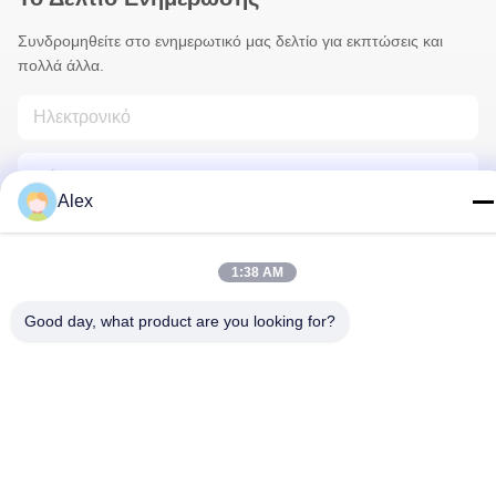
Συνδρομηθείτε στο ενημερωτικό μας δελτίο για εκπτώσεις και
πολλά άλλα.
Alex
1:38 AM
Επικοινωνήστε Μαζί Μας
Good day, what product are you looking for?
Πολιτική απορρήτου
|
Sitemap
| Κίνα Καλό Ποιότητα Τυλίγοντας
έγγραφο ανθοκόμων Προμηθευτής. 2022-2026 Hunan Famous
Trading Co., Ltd. Όλα. Όλα τα δικαιώματα διατηρούνται.