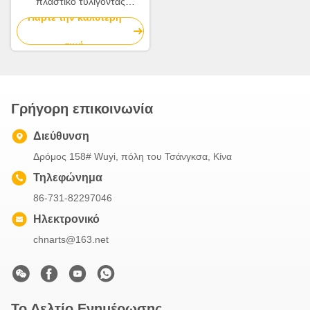
πλαστικό τυλίγοντας
έγγραφο 58cm*58cm
Πάρτε την καλύτερη
ανθοκόμων λουλουδιών
τιμή
Γρήγορη επικοινωνία
Διεύθυνση
Δρόμος 158# Wuyi, πόλη του Τσάνγκσα, Κίνα
Τηλεφώνημα
86-731-82297046
Ηλεκτρονικό
chnarts@163.net
Το Δελτίο Ενημέρωσης